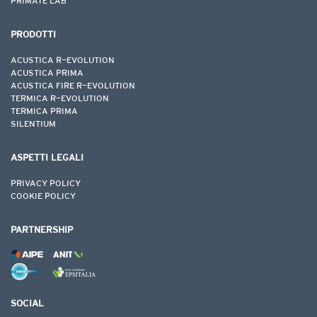
PRIMATE LAB
PRODOTTI
ACUSTICA R-EVOLUTION
ACUSTICA PRIMA
ACUSTICA FIRE R-EVOLUTION
TERMICA R-EVOLUTION
TERMICA PRIMA
SILENTIUM
ASPETTI LEGALI
Voglio essere contattato da un tecnico commerciale.
PRIVACY POLICY
COOKIE POLICY
Accetto i termini e le condizione della
Privacy Policy
*.
Base giuridica
PARTNERSHIP
Modalità del trattamento
SOCIAL