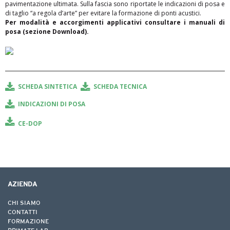
pavimentazione ultimata. Sulla fascia sono riportate le indicazioni di posa e
di taglio “a regola d’arte” per evitare la formazione di ponti acustici.
Per modalità e accorgimenti applicativi consultare i manuali di
posa (sezione Download).
SCHEDA SINTETICA
SCHEDA TECNICA
Finalità del trattamento
INDICAZIONI DI POSA
CE-DOP
AZIENDA
CHI SIAMO
CONTATTI
FORMAZIONE