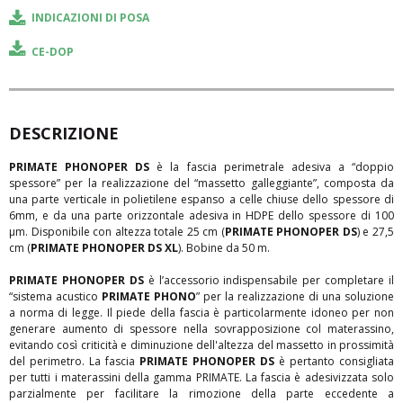
Password dimenticata?
recuperala
.
La Direzione Commercia
Azienda*
INDICAZIONI DI POSA
Gian Paolo Vercellotti
CE-DOP
Natura dei dati trattati e luogo del trattamento
Accetto i termini e le condizione della
Privacy Policy
*.
PRIMATE
Accetto i termini e le condizione della
Privacy Policy
*.
Email*
A BRAND OF MPE Srl
VIA LANDRI, 4 - 24060 COSTA DI MEZZATE - BERGAMO, ITALY - +39 035 680 080 -
info@primateitalia.it
DESCRIZIONE
Password*
PRIMATE PHONOPER DS
è la fascia perimetrale adesiva a “doppio
Tipi di dati trattati - Dati di Navigazione
spessore” per la realizzazione del “massetto galleggiante”, composta da
una parte verticale in polietilene espanso a celle chiuse dello spessore di
(*) Le norme europee armonizzate sono norme tecniche
Accetto i termini e le condizione della
Privacy Policy
*.
6mm, e da una parte orizzontale adesiva in HDPE dello spessore di 100
volontarie adottate da un ente di normazione europeo sulla
μm. Disponibile con altezza totale 25 cm (
PRIMATE PHONOPER DS
) e 27,5
base di un mandato della Commissione CE.
cm (
PRIMATE PHONOPER DS XL
). Bobine da 50 m.
PRIMATE PHONOPER DS
è l’accessorio indispensabile per completare il
“sistema acustico
PRIMATE PHONO
” per la realizzazione di una soluzione
a norma di legge. Il piede della fascia è particolarmente idoneo per non
generare aumento di spessore nella sovrapposizione col materassino,
evitando così criticità e diminuzione dell'altezza del massetto in prossimità
del perimetro. La fascia
PRIMATE PHONOPER DS
è pertanto consigliata
Accetto i termini e le condizione della
Privacy Policy
*.
per tutti i materassini della gamma PRIMATE. La fascia è adesivizzata solo
parzialmente per facilitare la rimozione della parte eccedente a