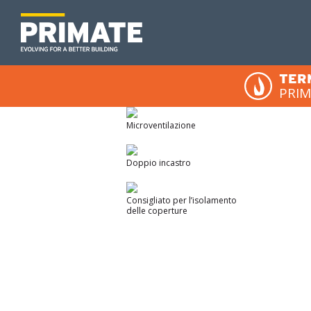
TER
PRI
Microventilazione
Doppio incastro
Consigliato per
l’isolamento
delle
coperture
Email*
Nome*
Email*
Compila il
Marcatura
INFORMA
LIS
tecnico-c
Redatta ai
mar
Password
Cognome
Titolare d