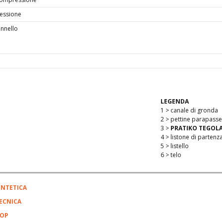
lessione
nnello
el trattamento
LEGENDA
1 > canale di gronda
2 > pettine parapasse
3 >
PRATIKO TEGOLA
4 > listone di partenz
5 > listello
6 > telo
INTETICA
ECNICA
DOP