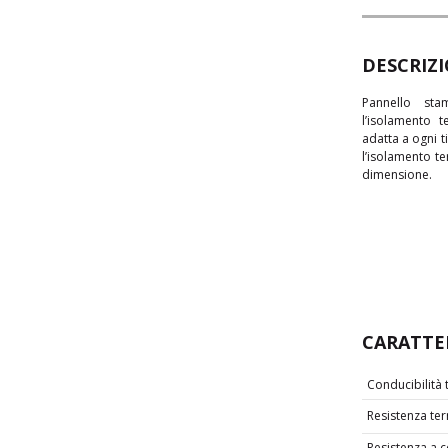
Telefono*
Password
Responsabi
DESCRIZ
MPE
Pannello sta
Azienda*
l’isolamento 
Allega CV
adatta a ogni t
l’isolamento te
Natura dei
dimensione.
Email*
Accet
Polic
Accet
Polic
Password
(*) Le no
Tipi di dat
normazion
Accet
Polic
CARATTE
Accet
Conducibilità 
Polic
Resistenza ter
Resistenza a 