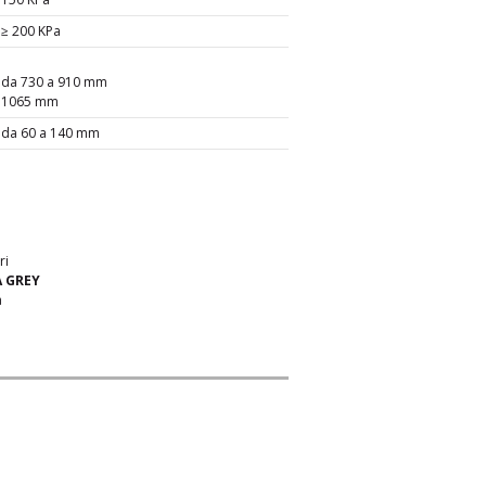
≥ 200 KPa
da 730 a 910 mm
1065 mm
da 60 a 140 mm
ri
 GREY
a