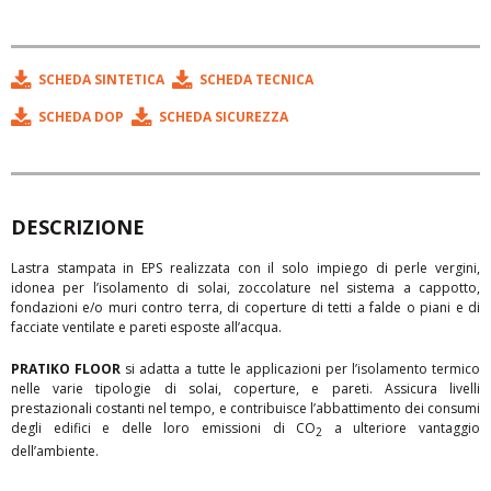
Password dimenticata?
recuperala
.
La Direzione Commercia
Azienda*
Gian Paolo Vercellotti
Natura dei dati trattati e luogo del trattamento
Accetto i termini e le condizione della
Privacy Policy
*.
SCHEDA SINTETICA
SCHEDA TECNICA
PRIMATE
Accetto i termini e le condizione della
Privacy Policy
*.
Email*
A BRAND OF MPE Srl
SCHEDA DOP
SCHEDA SICUREZZA
VIA LANDRI, 4 - 24060 COSTA DI MEZZATE - BERGAMO, ITALY - +39 035 680 080 -
info@primateitalia.it
Password*
Tipi di dati trattati - Dati di Navigazione
DESCRIZIONE
(*) Le norme europee armonizzate sono norme tecniche
Accetto i termini e le condizione della
Privacy Policy
*.
volontarie adottate da un ente di normazione europeo sulla
Lastra stampata in EPS realizzata con il solo impiego di perle vergini,
base di un mandato della Commissione CE.
idonea per l’isolamento di solai, zoccolature nel sistema a cappotto,
fondazioni e/o muri contro terra, di coperture
di tetti a falde o piani e di
facciate ventilate e pareti esposte all’acqua.
PRATIKO FLOOR
si adatta a tutte le applicazioni per l’isolamento termico
nelle varie tipologie di solai, coperture, e pareti. Assicura livelli
prestazionali costanti nel tempo, e contribuisce l’abbattimento dei consumi
degli edifici e delle loro emissioni di CO
a ulteriore vantaggio
2
dell’ambiente.
Accetto i termini e le condizione della
Privacy Policy
*.