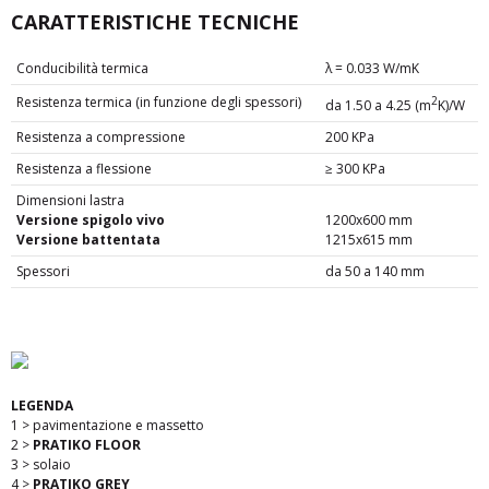
CARATTERISTICHE TECNICHE
Conducibilità termica
λ = 0.033 W/mK
Resistenza termica (in funzione degli spessori)
2
da 1.50 a 4.25 (m
K)/W
Resistenza a compressione
200 KPa
Resistenza a flessione
≥ 300 KPa
Dimensioni lastra
Finalità del trattamento
Versione spigolo vivo
1200x600 mm
Versione battentata
1215x615 mm
Spessori
da 50 a 140 mm
LEGENDA
1 > pavimentazione e massetto
2 >
PRATIKO FLOOR
3 > solaio
4 >
PRATIKO GREY