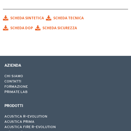
SCHEDA SINTETICA
SCHEDA TECNICA
SCHEDA DOP
SCHEDA SICUREZZA
AZIENDA
Voglio essere contattato da un tecnico commerciale.
CHI SIAMO
CONTATTI
Accetto i termini e le condizione della
Privacy Policy
*.
FORMAZIONE
Base giuridica
PRIMATE LAB
PRODOTTI
ACUSTICA R-EVOLUTION
ACUSTICA PRIMA
Modalità del trattamento
ACUSTICA FIRE R-EVOLUTION